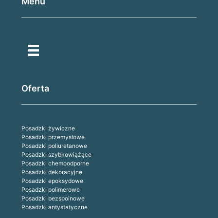
Menu
Oferta
Posadzki żywiczne
Posadzki przemysłowe
Posadzki poliuretanowe
Posadzki szybkowiążące
Posadzki chemoodporne
Posadzki dekoracyjne
Posadzki epoksydowe
Posadzki polimerowe
Posadzki bezspoinowe
Posadzki antystatyczne