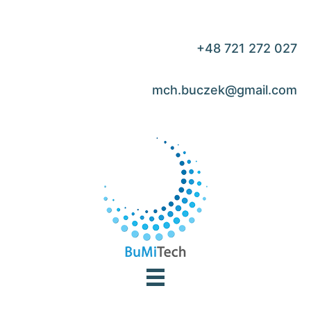
Skip
to
content
+48 721 272 027
mch.buczek@gmail.com