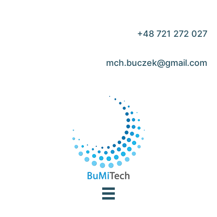
Skip
to
content
+48 721 272 027
mch.buczek@gmail.com