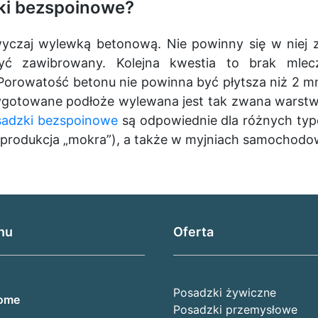
zki bezspoinowe?
yczaj wylewką betonową. Nie powinny się w niej
być zawibrowany. Kolejna kwestia to brak mle
orowatość betonu nie powinna być płytsza niż 2 mm,
ygotowane podłoże wylewana jest tak zwana warstwa
sadzki bezspoinowe
są odpowiednie dla różnych ty
(produkcja „mokra”), a także w myjniach samochodo
nu
Oferta
Posadzki żywiczne
ome
Posadzki przemysłowe