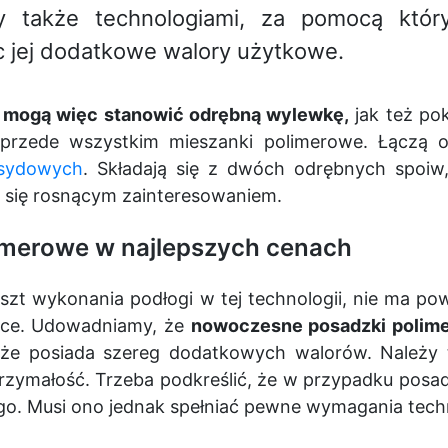
y także technologiami, za pomocą któr
c jej dodatkowe walory użytkowe.
 mogą więc stanowić odrębną wylewkę,
jak też pok
rzede wszystkim mieszanki polimerowe. Łączą o
sydowych
. Składają się z dwóch odrębnych spoiw,
 się rosnącym zainteresowaniem.
imerowe w najlepszych cenach
koszt wykonania podłogi w tej technologii, nie ma p
lsce. Udowadniamy, że
nowoczesne posadzki polime
że posiada szereg dodatkowych walorów. Należy t
rzymałość. Trzeba podkreślić, że w przypadku posa
o. Musi ono jednak spełniać pewne wymagania tech