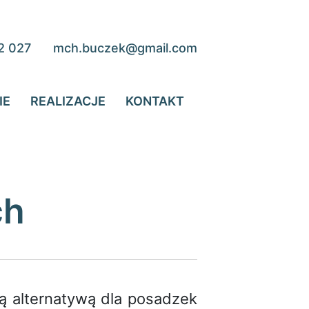
2 027
mch.buczek@gmail.com
IE
REALIZACJE
KONTAKT
ch
są alternatywą dla posadzek