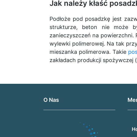
Jak należy kłaść posad
Podłoże pod posadzkę jest zazw
strukturze, beton nie może 
zanieczyszczeń na powierzchni. P
wylewki polimerowej. Na tak prz
mieszanka polimerowa. Takie
po
zakładach produkcji spożywczej 
O Nas
Me
H